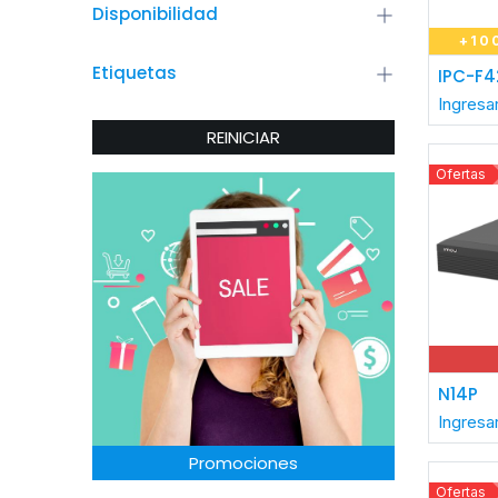
Disponibilidad
+10
Etiquetas
A
IPC-F4
Ingresa
REINICIAR
Ofertas
N14P
Ingresa
Promociones
Ofertas