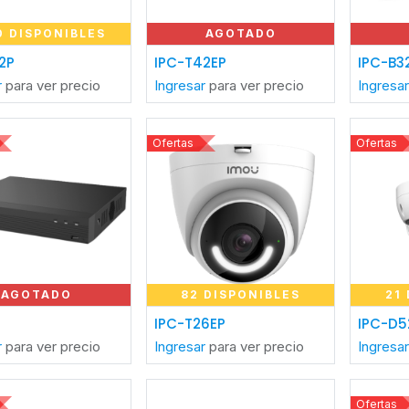
0 DISPONIBLES
AGOTADO
ñadir al carrito
2P
IPC-T42EP
IPC-B3
r
para ver precio
Ingresar
para ver precio
Ingresa
Ofertas
Ofertas
AGOTADO
82 DISPONIBLES
21
Añadir al carrito
Añ
IPC-T26EP
IPC-D5
r
para ver precio
Ingresar
para ver precio
Ingresa
Ofertas