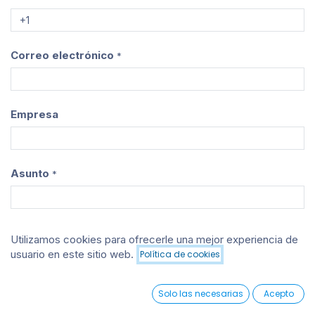
Correo electrónico
*
Empresa
Asunto
*
Pregunta
*
Utilizamos cookies para ofrecerle una mejor experiencia de
usuario en este sitio web.
Política de cookies
0
Solo las necesarias
Acepto
Enviar
Home
Search
Wishlist
Account