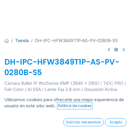
Tienda
DH-IPC-HFW3849T1P-AS-PV-0280B-S5
DH-IPC-HFW3849T1P-AS-PV-
0280B-S5
Cámara Bullet IP WizSense 8MP (3840 × 2160) / TiOC PRO /
Full-Color / AI SSA / Lente Fija 2.8 mm / Disuasión Activa
(Sirena + Luces Roja/Azul) / AcuPick / Protección de
Utilizamos cookies para ofrecerle una mejor experiencia de
Perímetro / SMD 4.0 / Audio Bidireccional / Luz Cálida /
usuario en este sitio web.
Política de cookies
Añadir al carrito
Protección IP67 / Alimentación Dual / Micro SD hasta 256 G
Ingresar
para ver precio
0
Solo las necesarias
Acepto
Home
Search
Wishlist
Account