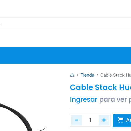
s
Proyectos
Base de Datos
N
Tienda
Cable Stack Hu
Cable Stack Hu
Ingresar
para ver 
Añ