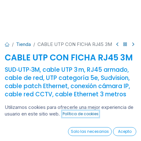
Tienda
CABLE UTP CON FICHA RJ45 3M
CABLE UTP CON FICHA RJ45 3M
SUD‑UTP‑3M, cable UTP 3 m, RJ45 armado,
cable de red, UTP categoría 5e, Sudvision,
cable patch Ethernet, conexión cámara IP,
cable red CCTV, cable Ethernet 3 metros
Sudvision Cable UTP armado con conectores RJ45
Utilizamos cookies para ofrecerle una mejor experiencia de
estándar, de 3 metros de longitud. Categoría 5e, diseñado
usuario en este sitio web.
Política de cookies
Añadir al carrito
para transmisión de datos en redes locales y sistemas de
videovigilancia IP. Ofrece conexión estable y segura para
0
dispositivos como cámaras, routers, switches o grabadores.
Solo las necesarias
Acepto
Home
Search
Wishlist
Ideal para instalaciones medianas en hogares, oficinas o
Account