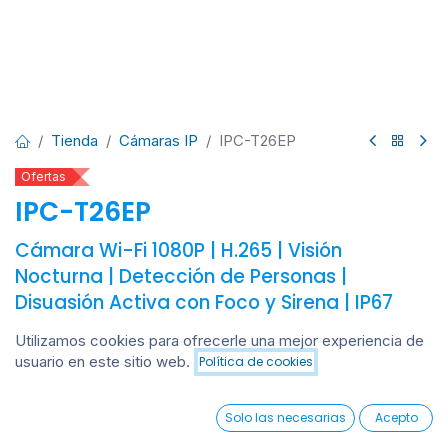
Tienda
Cámaras IP
IPC-T26EP
Ofertas
IPC-T26EP
Cámara Wi-Fi 1080P | H.265 | Visión
Nocturna | Detección de Personas |
Disuasión Activa con Foco y Sirena | IP67
Resistente
Utilizamos cookies para ofrecerle una mejor experiencia de
La imou IPC-T26EP Cámara de seguridad Wi-Fi con
usuario en este sitio web.
Política de cookies
Añadir al carrito
resolución Full HD 1080P, visión nocturna y detección
inteligente de personas. Incorpora sistema de disuasión
0
Solo las necesarias
Acepto
activa con foco y sirena integrados, audio bidireccional y
Home
Search
Wishlist
Account
tecnología de compresión H.265. Resistente a la intemperie