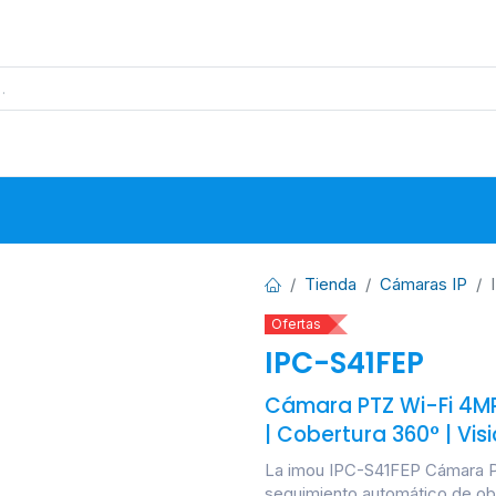
s
Proyectos
Base de Datos
N
Tienda
Cámaras IP
Ofertas
IPC-S41FEP
Cámara PTZ Wi-Fi 4MP
| Cobertura 360° | Vis
La imou IPC-S41FEP Cámara PTZ
seguimiento automático de obj