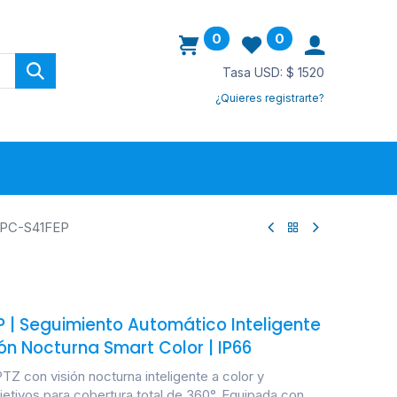
0
0
Tasa USD: $ 1520
¿Quieres registrarte?
ovedades
IPC-S41FEP
 | Seguimiento Automático Inteligente
ión Nocturna Smart Color | IP66
 con visión nocturna inteligente a color y
etivos para cobertura total de 360°. Equipada con