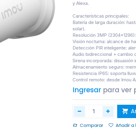
y Alexa.
Características principales:
Batería de larga duración: has
solar).
Resolución 3MP (2304×1296): i
Visión nocturna: alcance de h
Detección PIR inteligente: al
Audio bidireccional + cambio d
Sirena incorporada: disuasión 
Almacenamiento seguro: memo
Resistencia IP65: soporta lluvia
Control remoto: desde Imou A
Ingresar
para ver 
Añ
Comparar
Añadir a