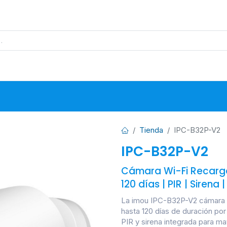
s
Proyectos
Base de Datos
N
Tienda
IPC-B32P-V2
IPC-B32P-V2
Cámara Wi-Fi Recarga
120 días | PIR | Sirena |
La imou IPC-B32P-V2 cámara W
hasta 120 días de duración po
PIR y sirena integrada para m