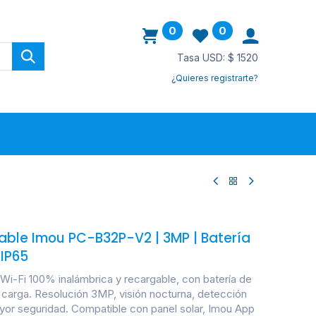
0
0
Tasa USD: $ 1520
¿Quieres registrarte?
ovedades
ble Imou PC-B32P-V2 | 3MP | Batería
 IP65
i-Fi 100% inalámbrica y recargable, con batería de
r carga. Resolución 3MP, visión nocturna, detección
ayor seguridad. Compatible con panel solar, Imou App