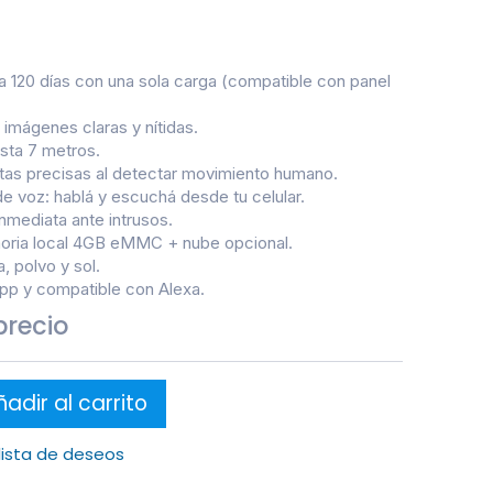
ta 120 días con una sola carga (compatible con panel
mágenes claras y nítidas.
asta 7 metros.
ertas precisas al detectar movimiento humano.
e voz: hablá y escuchá desde tu celular.
inmediata ante intrusos.
ria local 4GB eMMC + nube opcional.
, polvo y sol.
pp y compatible con Alexa.
precio
adir al carrito
 lista de deseos