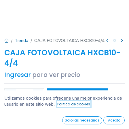
Tienda
CAJA FOTOVOLTAICA HXCB10-4/4
CAJA FOTOVOLTAICA HXCB10-
4/4
Ingresar
para ver precio
Añadir al carrito
Utilizamos cookies para ofrecerle una mejor experiencia de
usuario en este sitio web.
Política de cookies
Añadir al carrito
Añadir a lista de deseos
0
Solo las necesarias
Acepto
Marca
:
Livoltex
Home
Search
Wishlist
Account