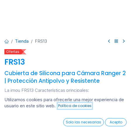
Tienda
FRS13
Ofertas
FRS13
Cubierta de Silicona para Cámara Ranger 2
| Protección Antipolvo y Resistente
La imou FRS13 Características principales:
Material: silicona flexible y resistente.
Utilizamos cookies para ofrecerle una mejor experiencia de
Compatibilidad: cámara Ranger 2.
usuario en este sitio web.
Política de cookies
Añadir al carrito
Protección: contra polvo, rayaduras y pequeños impactos.
Instalación: fácil de colocar y retirar.
0
Beneficio: prolonga la vida útil de la cámara y mantiene su
Solo las necesarias
Acepto
Home
Search
Wishlist
estética.
Account