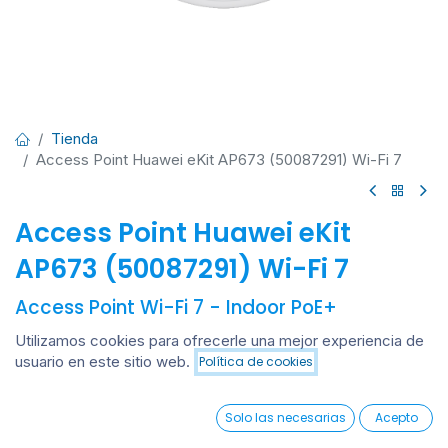
Tienda
Access Point Huawei eKit AP673 (50087291) Wi-Fi 7
Access Point Huawei eKit
AP673 (50087291) Wi-Fi 7
Access Point Wi-Fi 7 - Indoor PoE+
Huawei eKitEngine AP673 es un punto de acceso (AP) de
Utilizamos cookies para ofrecerle una mejor experiencia de
nueva generación para interiores que cumple con el
usuario en este sitio web.
Política de cookies
Añadir al carrito
estándar Wi-Fi 7 (802.11be). Admite ocho transmisiones
espaciales en las bandas de frecuencia de 2,4 GHz (2x2
0
Solo las necesarias
Acepto
MIMO), 5 GHz (2x2 MIMO) y 6 GHz (4x4 MIMO), con una
Home
Search
Wishlist
Account
velocidad de datos de hasta 13,66 Gbps.