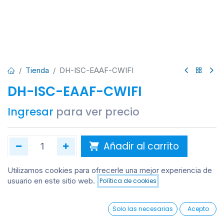
Tienda
DH-ISC-EAAF-CWIFI
DH-ISC-EAAF-CWIFI
Ingresar
para ver precio
Añadir al carrito
Añadir a lista de deseos
Utilizamos cookies para ofrecerle una mejor experiencia de
usuario en este sitio web.
Política de cookies
Añadir al carrito
0
Solo las necesarias
Acepto
Home
Search
Wishlist
Account