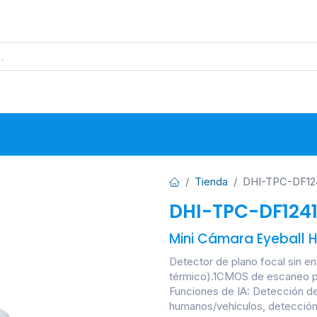
s
Proyectos
Base de Datos
N
Tienda
DHI-TPC-DF12
DHI-TPC-DF124
Mini Cámara Eyeball 
Detector de plano focal sin e
térmico).1CMOS de escaneo pr
Funciones de IA: Detección de 
humanos/vehículos, detección 