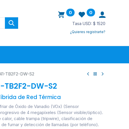
0
0
Tasa USD: $ 1520
¿Quieres registrarte?
ovedades
41-TB2F2-DW-S2
1-TB2F2-DW-S2
Híbrida de Red Térmica
nfriar de Óxido de Vanadio (VOx) (Sensor
ogresivo de 4 megapíxeles (Sensor visible/óptico).
calor, cable trampa (tripwire), clasificación de
de fumar y detección de llamadas (por teléfono).