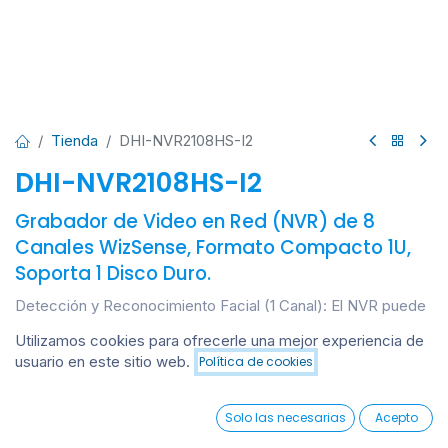
Tienda
DHI-NVR2108HS-I2
DHI-NVR2108HS-I2
Grabador de Video en Red (NVR) de 8
Canales WizSense, Formato Compacto 1U,
Soporta 1 Disco Duro.
Detección y Reconocimiento Facial (1 Canal): El NVR puede
comparar rostros en tiempo real.
Utilizamos cookies para ofrecerle una mejor experiencia de
Soporta hasta 5,000 rostros guardados. Protección de
usuario en este sitio web.
Política de cookies
Añadir al carrito
Perímetro (1 Canal): Olvídate de las alarmas porque se movió
una rama. Aquí dibujas una línea virtual y el sistema solo se
0
activa si un humano o vehículo la cruza. SMD Plus (4
Solo las necesarias
Acepto
Canales): Es la "Detección de Movimiento Inteligente". Filtra
Home
Search
Wishlist
Account