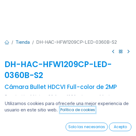
Tienda
DH-HAC-HFW1209CP-LED-0360B-S2
DH-HAC-HFW1209CP-LED-
0360B-S2
Cámara Bullet HDCVI Full-color de 2MP
Resolución: Máximo 30 fps a 1080p. Imagen: Monitoreo a
color las 24 horas (24/7).
Utilizamos cookies para ofrecerle una mejor experiencia de
Iluminación: Alcance de 20 metros. Lente: Lente fija de 2.8
usuario en este sitio web.
Política de cookies
Añadir al carrito
mm (opcional de 3.6 mm).
Compatibilidad: Formatos CVI/CVBS/AHD/TVI conmutables.
0
Solo las necesarias
Acepto
Resistencia y Energía: Clasificación IP67 y alimentación de
Home
Search
Wishlist
Account
12 V CC (±30%).