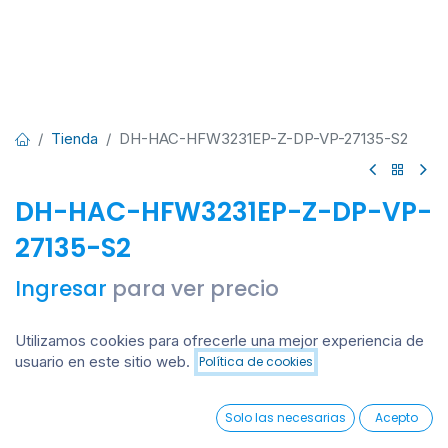
Tienda
DH-HAC-HFW3231EP-Z-DP-VP-27135-S2
DH-HAC-HFW3231EP-Z-DP-VP-
27135-S2
Ingresar
para ver precio
Utilizamos cookies para ofrecerle una mejor experiencia de
Añadir al carrito
usuario en este sitio web.
Política de cookies
Añadir al carrito
Añadir a lista de deseos
0
Solo las necesarias
Acepto
Home
Search
Wishlist
Account