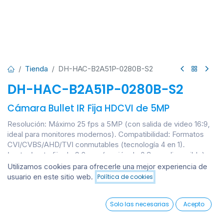
Tienda
DH-HAC-B2A51P-0280B-S2
DH-HAC-B2A51P-0280B-S2
Cámara Bullet IR Fija HDCVI de 5MP
Resolución: Máximo 25 fps a 5MP (con salida de video 16:9,
ideal para monitores modernos). Compatibilidad: Formatos
CVI/CVBS/AHD/TVI conmutables (tecnología 4 en 1).
Lente: Lente fija de 3.6 mm (opción de 2.8 mm disponible).
Visión Nocturna: IR inteligente (Smart IR) con alcance
Utilizamos cookies para ofrecerle una mejor experiencia de
máximo de 20 metros.
usuario en este sitio web.
Política de cookies
Añadir al carrito
Resistencia y Energía: Clasificación IP67 (apta para
exteriores) y alimentación de 12 V CC.
0
Solo las necesarias
Acepto
Ingresar
para ver precio
Home
Search
Wishlist
Account