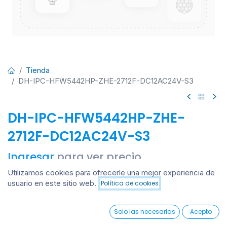
Tienda
DH-IPC-HFW5442HP-ZHE-2712F-DC12AC24V-S3
DH-IPC-HFW5442HP-ZHE-
2712F-DC12AC24V-S3
Ingresar
para ver precio
Utilizamos cookies para ofrecerle una mejor experiencia de
usuario en este sitio web.
Política de cookies
Añadir al carrito
Añadir al carrito
0
Solo las necesarias
Acepto
Añadir a lista de deseos
Home
Search
Wishlist
Account