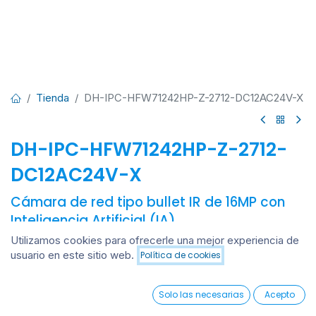
Tienda
DH-IPC-HFW71242HP-Z-2712-DC12AC24V-X
DH-IPC-HFW71242HP-Z-2712-
DC12AC24V-X
Cámara de red tipo bullet IR de 16MP con
Inteligencia Artificial (IA)
Utilizamos cookies para ofrecerle una mejor experiencia de
Cámara Bullet IP WizMind X 12MP / AI-ISP / Deeplight /
usuario en este sitio web.
Política de cookies
Lente Varifocal Motorizada 2.7–12 mm / Detección de EPP /
Añadir al carrito
Metadatos de Video / Detección de Rostros / AcuPick /
0
ANPR / Gestión de Estacionamientos / Smart IR 60 m /
Solo las necesarias
Acepto
Protección IP67 / IK10 / 12V DC / 24V AC / PoE+.
Home
Search
Wishlist
Account