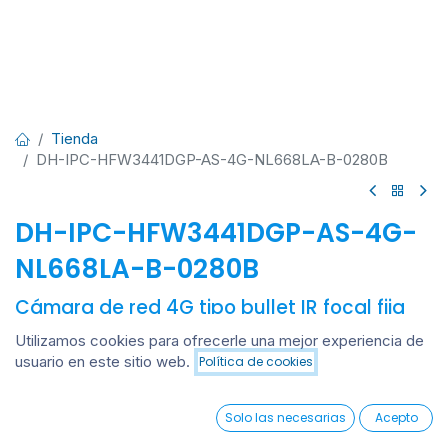
Tienda
DH-IPC-HFW3441DGP-AS-4G-NL668LA-B-0280B
DH-IPC-HFW3441DGP-AS-4G-
NL668LA-B-0280B
Cámara de red 4G tipo bullet IR focal fija
de 4MP con tecnología WizSense
Utilizamos cookies para ofrecerle una mejor experiencia de
usuario en este sitio web.
Política de cookies
Cámara Bullet IP WizSense 4MP (2560 × 1440) /
Añadir al carrito
Conectividad 4G LTE / Starlight / SMD 3.0 (Humanos y
0
Vehículos) / Defensa Activa (Luz y Audio) / Lente fija 2.8
Solo las necesarias
Acepto
mm / Protección IP67.
Home
Search
Wishlist
Account