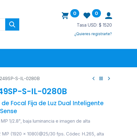
0
0
Tasa USD: $ 1520
¿Quieres registrarte?
ovedades
49SP-S-IL-0280B
9SP-S-IL-0280B
e Focal Fija de Luz Dual Inteligente
zSense
 1/2.8", baja luminancia e imagen de alta
2 MP (1920 × 1080)@25/30 fps. Códec H.265, alta