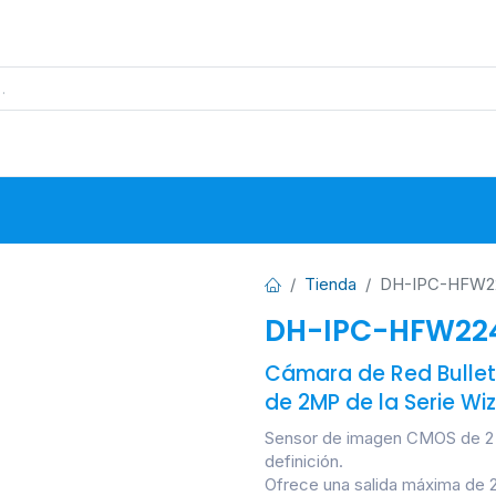
s
Proyectos
Base de Datos
N
Tienda
DH-IPC-HFW22
DH-IPC-HFW224
Cámara de Red Bullet d
de 2MP de la Serie Wi
Sensor de imagen CMOS de 2 MP
definición.
Ofrece una salida máxima de 