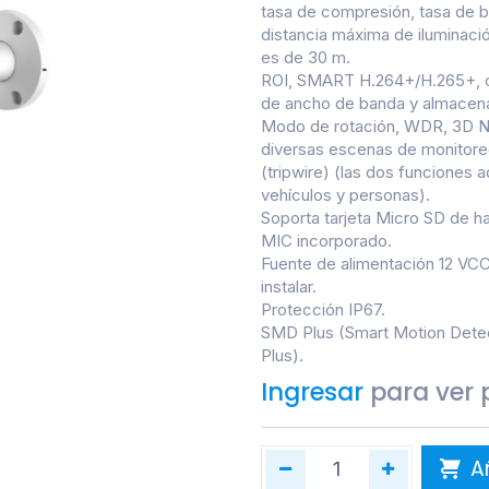
tasa de compresión, tasa de bi
distancia máxima de iluminació
es de 30 m.
ROI, SMART H.264+/H.265+, cod
de ancho de banda y almacen
Modo de rotación, WDR, 3D NR,
diversas escenas de monitoreo.
(tripwire) (las dos funciones 
vehículos y personas).
Soporta tarjeta Micro SD de 
MIC incorporado.
Fuente de alimentación 12 VCC/
instalar.
Protección IP67.
SMD Plus (Smart Motion Detec
Plus).
Ingresar
para ver 
Añ