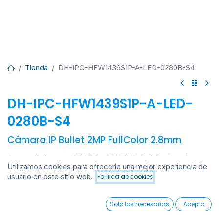
Tienda
DH-IPC-HFW1439S1P-A-LED-0280B-S4
DH-IPC-HFW1439S1P-A-LED-
0280B-S4
Cámara IP Bullet 2MP FullColor 2.8mm
Sensor de imagen CMOS de 4 MP 1/3", baja luminancia e
imagen de alta definición.
Utilizamos cookies para ofrecerle una mejor experiencia de
Códec H.265, alta tasa de compresión, tasa de bits ultra
usuario en este sitio web.
Política de cookies
Añadir al carrito
baja.
Ofrece una salida máxima de 4 MP (2560 × 1440) @25/30
0
Solo las necesarias
Acepto
fps.
Home
Search
Wishlist
Account
Modo de rotación, DWDR, 3D NR, HLC, BLC, marca de agua