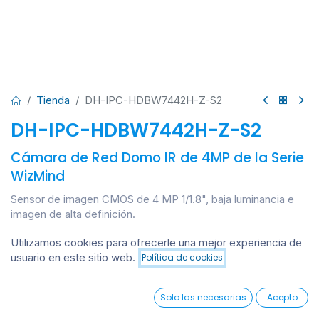
Tienda
DH-IPC-HDBW7442H-Z-S2
DH-IPC-HDBW7442H-Z-S2
Cámara de Red Domo IR de 4MP de la Serie
WizMind
Sensor de imagen CMOS de 4 MP 1/1.8", baja luminancia e
imagen de alta definición.
Ofrece una salida máxima de 4 MP (2688 × 1520)@50/60
Utilizamos cookies para ofrecerle una mejor experiencia de
fps.
usuario en este sitio web.
Política de cookies
Códec H.265, alta tasa de compresión, tasa de bits ultra
Añadir al carrito
baja.
ROI, SMART H.264 +/H.265+, codificación flexible, aplicable
0
Solo las necesarias
Acepto
a diversos entornos de ancho de banda y almacenamiento.
Home
Search
Wishlist
Account
LED IR incorporado, y la distancia máxima de iluminación es