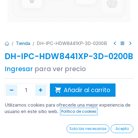
Tienda
DH-IPC-HDW8441XP-3D-0200B
DH-IPC-HDW8441XP-3D-0200B
Ingresar
para ver precio
Añadir al carrito
Añadir a lista de deseos
Utilizamos cookies para ofrecerle una mejor experiencia de
usuario en este sitio web.
Política de cookies
Añadir al carrito
0
Solo las necesarias
Acepto
Home
Search
Wishlist
Account