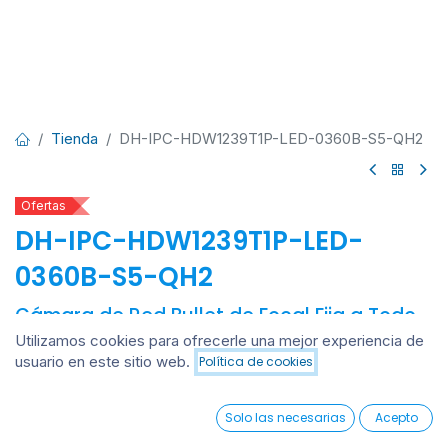
Tienda
DH-IPC-HDW1239T1P-LED-0360B-S5-QH2
Ofertas
DH-IPC-HDW1239T1P-LED-
0360B-S5-QH2
Cámara de Red Bullet de Focal Fija a Todo
Color de Entrada de 2MP
Utilizamos cookies para ofrecerle una mejor experiencia de
usuario en este sitio web.
Política de cookies
Añadir al carrito
Cámara Eyeball IP Full Color 2MP / Sin microfono / Lente fija
3.6mm / Luz cálida 15m / PoE / IP67.
0
Solo las necesarias
Acepto
Ingresar
para ver precio
Home
Search
Wishlist
Account