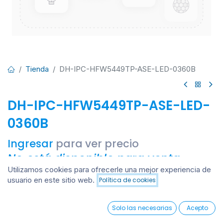
Tienda
DH-IPC-HFW5449TP-ASE-LED-0360B
DH-IPC-HFW5449TP-ASE-LED-
0360B
Ingresar
para ver precio
No está disponible para venta
Utilizamos cookies para ofrecerle una mejor experiencia de
usuario en este sitio web.
Política de cookies
Añadir al carrito
Añadir a lista de deseos
0
Solo las necesarias
Acepto
Contáctenos
Home
Search
Wishlist
Account