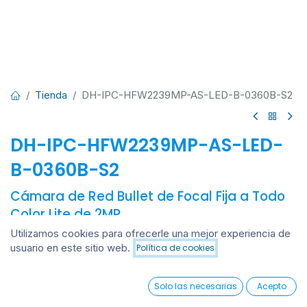
Tienda
DH-IPC-HFW2239MP-AS-LED-B-0360B-S2
DH-IPC-HFW2239MP-AS-LED-
B-0360B-S2
Cámara de Red Bullet de Focal Fija a Todo
Color Lite de 2MP
Utilizamos cookies para ofrecerle una mejor experiencia de
Sensor de imagen CMOS de 2MP, 1/2.8", baja iluminancia,
usuario en este sitio web.
Política de cookies
alta definición de imagen.
Añadir al carrito
Ofrece una salida máxima de 2MP (1920 × 1080) @25/30
0
fps.
Solo las necesarias
Acepto
Códec H.265, alta tasa de compresión, tasa de bits ultra
Home
Search
Wishlist
Account